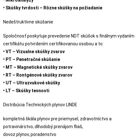
• Mikroanalýzy
• Skúšky tvrdosti – Rôzne skúšky na požiadanie
Nedeštruktívne skúšanie
Spoločnosť poskytuje prevedenie NDT skúšok s finálnym vydaním
certifikátu potvrdením certifikovanou osobou a to:
• VT – Vizualne skúšky zvarov
• PT – Penetračné skúšanie
• MT – Magnetické skúšky zvarov
• RT – Rontgénové skúšky zvarov
• UT – Ultrazvukové skúšky
• LT – Skúšky tesnosti
Distribúcia Technických plynov LINDE
kompletná škála plynov pre priemysel, zdravotníctvo a
potravinárstvo; dlhodobý prenájom fliaš,
dovoz plynov, poradenstvo