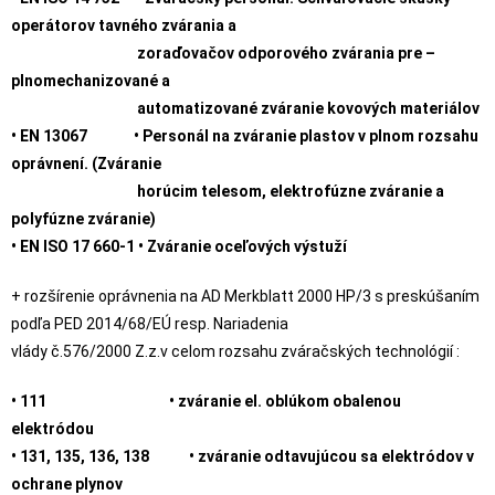
operátorov tavného zvárania a
zoraďovačov odporového zvárania pre –
plnomechanizované a
automatizované zváranie kovových materiálov
• EN 13067 • Personál na zváranie plastov v plnom rozsahu
oprávnení. (Zváranie
horúcim telesom, elektrofúzne zváranie a
polyfúzne zváranie)
• EN ISO 17 660-1 • Zváranie oceľových výstuží
+ rozšírenie oprávnenia na AD Merkblatt 2000 HP/3 s preskúšaním
podľa PED 2014/68/EÚ resp. Nariadenia
vlády č.576/2000 Z.z.v celom rozsahu zváračských technológií :
• 111 • zváranie el. oblúkom obalenou
elektródou
• 131, 135, 136, 138 • zváranie odtavujúcou sa elektródov v
ochrane plynov