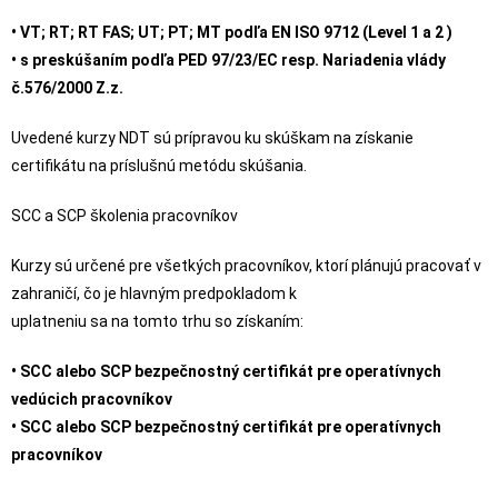
• VT; RT; RT FAS; UT; PT; MT podľa EN ISO 9712 (Level 1 a 2 )
• s preskúšaním podľa PED 97/23/EC resp. Nariadenia vlády
č.576/2000 Z.z.
Uvedené kurzy NDT sú prípravou ku skúškam na získanie
certifikátu na príslušnú metódu skúšania.
SCC a SCP školenia pracovníkov
Kurzy sú určené pre všetkých pracovníkov, ktorí plánujú pracovať v
zahraničí, čo je hlavným predpokladom k
uplatneniu sa na tomto trhu so získaním:
• SCC alebo SCP bezpečnostný certifikát pre operatívnych
vedúcich pracovníkov
• SCC alebo SCP bezpečnostný certifikát pre operatívnych
pracovníkov