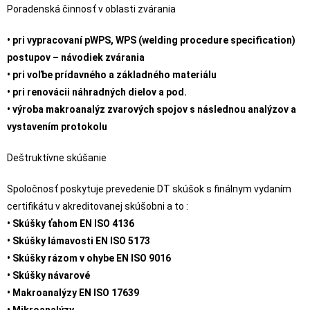
Poradenská činnosť v oblasti zvárania
• pri vypracovaní pWPS, WPS (welding procedure specification)
postupov – návodiek zvárania
• pri voľbe prídavného a základného materiálu
• pri renovácii náhradných dielov a pod.
• výroba makroanalýz zvarových spojov s následnou analýzov a
vystavením protokolu
Deštruktívne skúšanie
Spoločnosť poskytuje prevedenie DT skúšok s finálnym vydaním
certifikátu v akreditovanej skúšobni a to :
• Skúšky ťahom EN ISO 4136
• Skúšky lámavosti EN ISO 5173
• Skúšky rázom v ohybe EN ISO 9016
• Skúšky návarové
• Makroanalýzy EN ISO 17639