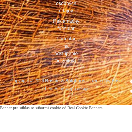
osobných
údajov
Reklamačný
formulár
Formulár
na
odstúpenie
od zmluvy
Copyright © 2026
Business Solutions.
Powered by Bosa
Themes by wepo design
Banner pre súhlas so súbormi cookie od Real Cookie Bannera