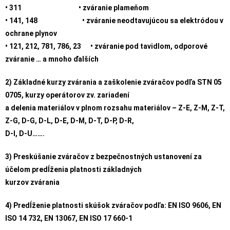
• 311 • zváranie plameňom
• 141, 148 • zváranie neodtavujúcou sa elektródou v
ochrane plynov
• 121, 212, 781, 786, 23 • zváranie pod tavidlom, odporové
zváranie … a mnoho ďalších
2)
Základné kurzy zvárania a zaškolenie zváračov podľa STN 05
0705, kurzy operátorov zv. zariadení
a delenia materiálov v plnom rozsahu materiálov – Z-E, Z-M, Z-T,
Z-G, D-G, D-L, D-E, D-M, D-T, D-P, D-R,
D-I, D-U…….
3)
Preskúšanie zváračov z bezpečnostných ustanovení za
účelom predĺženia platnosti základných
kurzov zvárania
4)
Predĺženie platnosti skúšok zváračov podľa: EN ISO 9606, EN
ISO 14 732, EN 13067, EN ISO 17 660-1