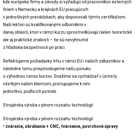
kde európske firmy a závody si vyžadujú od pracovníkov externých
firiem v Nemecku a krajinách EU pracujúcich
v jednotlivých prevádzkach, aby disponovali týmto certifikátom.
Naši lektori sú kvalifikovanými odborníkmi v
danej oblasti, ktorí v rámci kurzu sprostredkúvajú nielen teoretické
ale aj praktické znalosti – tie sú nevyhnutné
z hľadiska bezpečnosti pri práci.
Reflektujeme požiadavky trhu v rámci EU i našich zákazníkov a
následne tomu prispôsobujeme našu ponuku
s výhodnou cenou kurzov. Snažíme sa vychádzať v ústrety
všetkým našim klientom, pristupujeme k ním
jednotlivo, podľa ich potrieb.
Strojárska výroba v plnom rozsahu technológií
Strojárska výroba v plnom rozsahu technológií
• zváranie, obrábanie + CNC, tvárnenie, povrchové úpravy