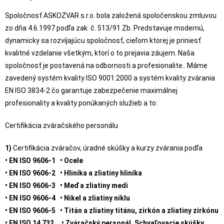
Spoločnosť ASKOZVAR s.r.o. bola založená spoločenskou zmluvou
zo dňa 4.6.1997 podľa zak. č. 513/91 Zb. Predstavuje modernú,
dynamicky sa rozvíjajúcu spoločnosť, cieľom ktorej je priniesť
kvalitné vzdelanie všetkým, ktorí o to prejavia záujem. Naša
spoločnosť je postavená na odbornosti a profesionalite.. Máme
zavedený systém kvality ISO 9001:2000 a systém kvality zvárania
EN ISO 3834-2 čo garantuje zabezpečenie maximálnej
profesionality a kvality ponúkaných služieb a to:
Certifikácia zváračského personálu
1)
Certifikácia zváračov, úradné skúšky a kurzy zvárania podľa
• EN ISO 9606-1 • Ocele
• EN ISO 9606-2 • Hliníka a zliatiny hliníka
• EN ISO 9606-3 • Meď a zliatiny medi
• EN ISO 9606-4 • Nikel a zliatiny niklu
• EN ISO 9606-5 • Titán a zliatiny titánu, zirkón a zliatiny zirkónu
• EN ISO 14 732 • Zváračský personál. Schvaľovacie skúšky