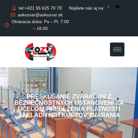
tel:+421 55 625 70 78
Nájdete nás aj na:
askozvar@askozvar.sk
Otváracia doba: Po – Pi: 7:00
– 16:00
PRESKÚŠANIE ZVÁRAČOV Z
BEZPEČNOSTNÝCH USTANOVENÍ ZA
ÚČELOM PREDĹŽENIA PLATNOSTI
ZÁKLADNÝCH KURZOV ZVÁRANIA