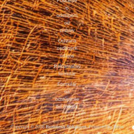
Poučenie
o
odstúpení
od
zmluvy
Ochrana
osobných
údajov
Reklamačný
formulár
Formulár
na
odstúpenie
od zmluvy
Copyright © 2026
Business Solutions.
Powered by Bosa