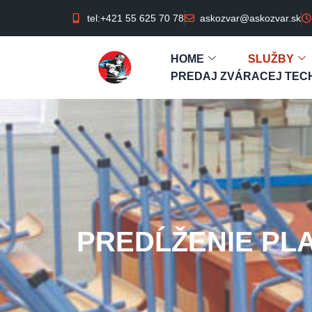
tel:+421 55 625 70 78
askozvar@askozvar.sk
HOME
SLUŽBY
PREDAJ ZVÁRACEJ TECH
PREDĹŽENIE PL