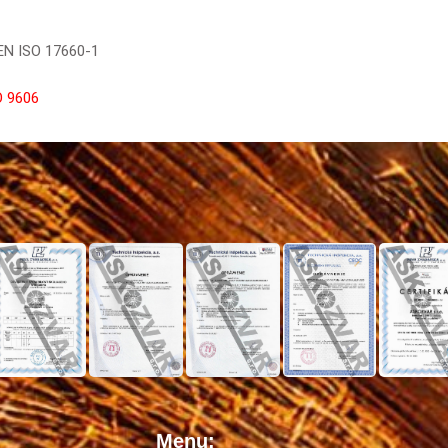
 EN ISO 17660-1
O 9606
Menu: