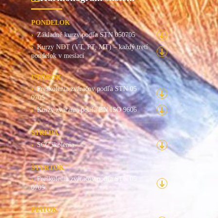
PONDELOK
Základné kurzy podľa STN 050705
Kurzy NDT (VT, PT, MT) – každý tretí
pondelok v mesiaci
UTOROK
Preškolenia zváračov podľa STN 05
0705
Kurzy zvárania podľa EN ISO 9606
STREDA
SCC školenia
ŠTVRTOK
Preškolenia zváračov podľa STN 05
0705
PIATOK