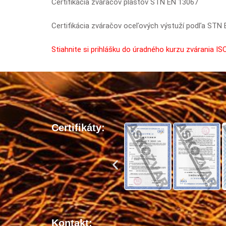
Certifikácia zváračov plastov STN EN 13067
Certifikácia zváračov oceľových výstuží podľa STN
Stiahnite si prihlášku do úradného kurzu zvárania IS
Certifikáty:
Kontakt: