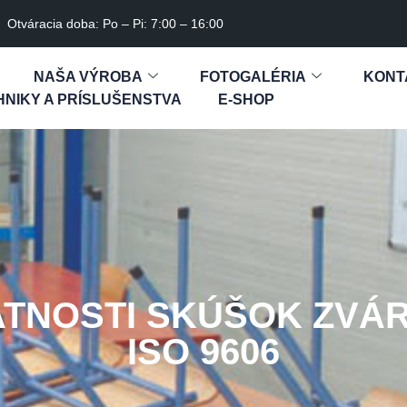
Otváracia doba: Po – Pi: 7:00 – 16:00
NAŠA VÝROBA
FOTOGALÉRIA
KONT
NIKY A PRÍSLUŠENSTVA
E-SHOP
ATNOSTI SKÚŠOK ZVÁ
ISO 9606