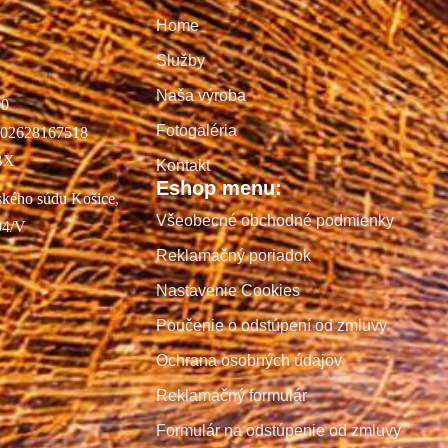
Home
Služby
Naša výroba
00
Fotogaléria
02628167518
BX
Kontakt
Eshop menu:
ského súdu Košice,
Všeobecné obchodné podmienky
04/V
Reklamačný poriadok
Nastavenie Cookies
Poučenie o odstúpení od zmluvy
Ochrana osobných údajov
Reklamačný formulár
Formulár na odstúpenie od zmluvy