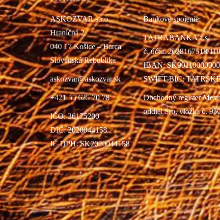
ASKOZVAR s.r.o.
Bankové spojenie:
Hraničná 2
TATRABANKA a.s.
040 17 Košice – Barca
č. účtu: 2628167518/11
Slovenská Rebublika
IBAN: SK90110000000
askozvar@askozvar.sk
SWIFT-BIC: TATRSK
+421 55 625 70 78
Obchodný register Mest
oddiel Sro, vložka č. 95
IČO: 36175200
DIČ: 2020044158
IČ DPH: SK2020044158