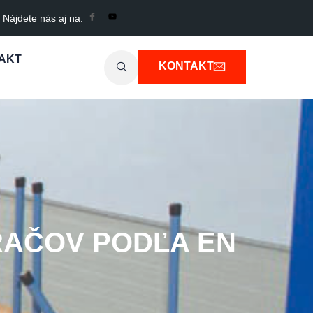
Nájdete nás aj na:
AKT
KONTAKT
RAČOV PODĽA EN