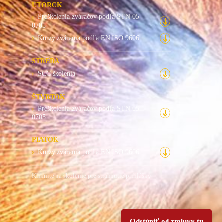
UTOROK
Preškolenia zváračov podľa STN 05
0705
Kurzy zvárania podľa EN ISO 9606
STREDA
SCC školenia
ŠTVRTOK
Preškolenia zváračov podľa STN 05
0705
PIATOK
Kurzy zvárania podľa EN ISO 9606
Kliknite na školenie pre stiahnutie prihlášky
Odstúpiť od zmluvy tu