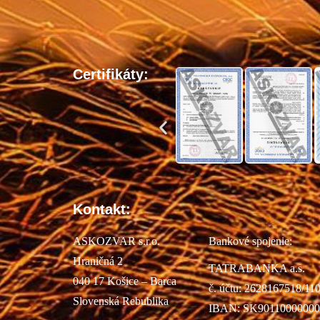
Certifikáty:
Kontakt:
ASKOZVAR s.r.o.
Bankové spojenie:
Hraničná 2
TATRABANKA a.s.
040 17 Košice – Barca
č. účtu: 2628167518/11
Slovenská Rebublika
IBAN: SK90110000000