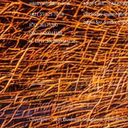
askozvar@askozvar.sk
SWIFT-BIC: TATRSK
+421 55 625 70 78
Obchodný register Mest
oddiel Sro, vložka č. 95
IČO: 36175200
DIČ: 2020044158
IČ DPH: SK2020044158
Copyright © 2026
Business Solutions.
Powered by 