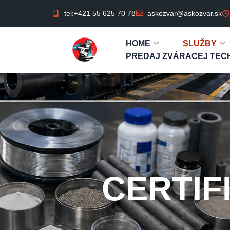
tel:+421 55 625 70 78
askozvar@askozvar.sk
HOME
SLUŽBY
PREDAJ ZVÁRACEJ TECH
CERTIF