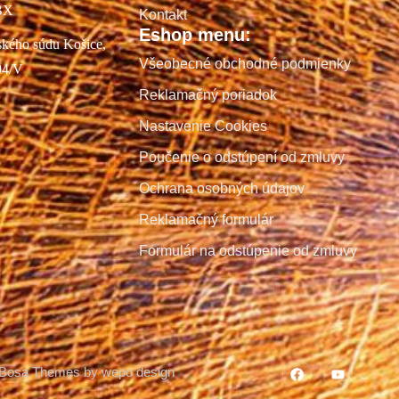
BX
Kontakt
Eshop menu:
ského súdu Košice,
Všeobecné obchodné podmienky
04/V
Reklamačný poriadok
Nastavenie Cookies
Poučenie o odstúpení od zmluvy
Ochrana osobných údajov
Reklamačný formulár
Formulár na odstúpenie od zmluvy
Bosa Themes by wepo design