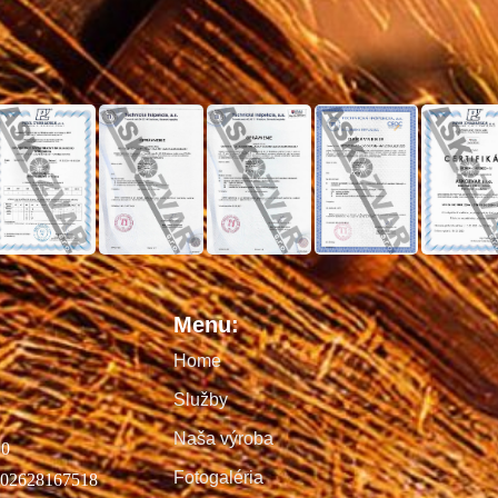
Menu:
Home
Služby
Naša výroba
00
Fotogaléria
02628167518