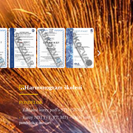
Harmonogram školení
PONDELOK
Základné kurzy podľa STN 050705
Kurzy NDT (VT, PT, MT) – každý tretí
pondelok v mesiaci