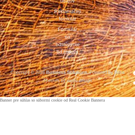
údajov
Reklamačný
formulár
Formulár
na
odstúpenie
od zmluvy
Copyright © 2026
Business Solutions.
Powered by Bosa
Themes by wepo design
Banner pre súhlas so súbormi cookie od Real Cookie Bannera