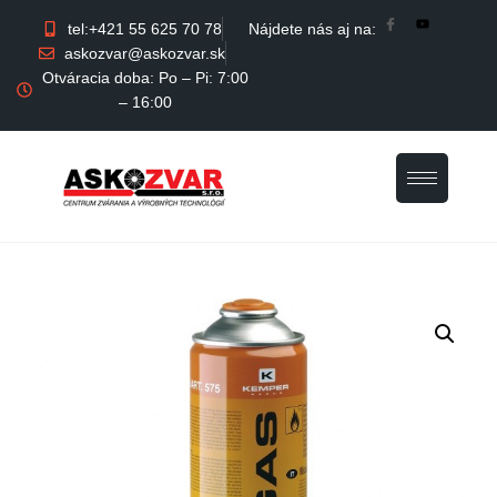
tel:+421 55 625 70 78
Nájdete nás aj na:
askozvar@askozvar.sk
Otváracia doba: Po – Pi: 7:00
– 16:00