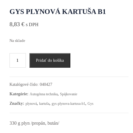
GYS PLYNOVÁ KARTUŠA B1
8,83
€
s DPH
Na sklade
Pridať do košíka
Katalógové číslo:
040427
Kategórie:
,
Autogénna technika
Spájkovanie
Značky:
,
,
,
plynová
kartuša
gys-plynova-kartusa-b1
Gys
330 g plyn /propán, bután/