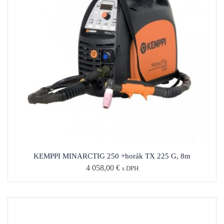
KEMPPI MINARCTIG EVO 200 MLP +horák TX225 G, 8m