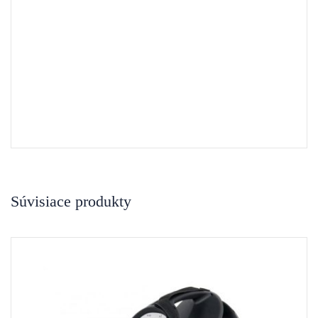
KEMPPI MINARCTIG 250 +horák TX 225 G, 8m
4 058,00
€
s DPH