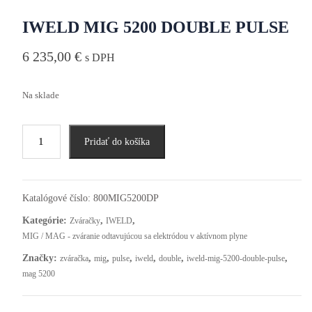
IWELD MIG 5200 DOUBLE PULSE
6 235,00
€
s DPH
Na sklade
Pridať do košíka
Katalógové číslo:
800MIG5200DP
Kategórie:
,
,
Zváračky
IWELD
MIG / MAG - zváranie odtavujúcou sa elektródou v aktívnom plyne
Značky:
,
,
,
,
,
,
zváračka
mig
pulse
iweld
double
iweld-mig-5200-double-pulse
mag 5200