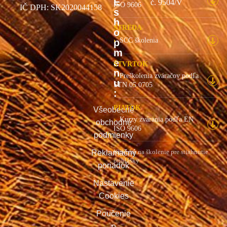
Poučenie
o
odstúpení
od
zmluvy
Ochrana
osobných
údajov
Reklamačný
formulár
Formulár
na
odstúpenie
od zmluvy