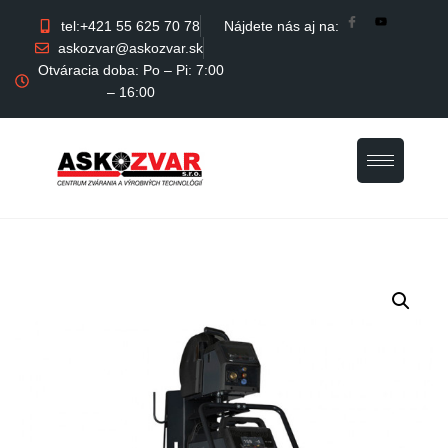
tel:+421 55 625 70 78
Nájdete nás aj na:
askozvar@askozvar.sk
Otváracia doba: Po – Pi: 7:00
– 16:00