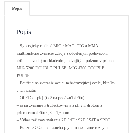
Popis
Popis
– Synergicky riadené MIG / MAG, TIG a MMA
multifunkčné zváracie zdroje s oddeleným podávačom
drôtu a s vodným chladením, s dvojitým pulzom v prípade
MIG 5200 DOUBLE PULSE, MIG 4200 DOUBLE
PULSE.
– Použitie na zváranie ocele, nehrdzavejúcej ocele, hliníka
a ich zliatin.
– OLED displej (tiež na podávači drôtu).
– aj na zváranie s trubičkovým a s plným drôtom s
priemerom drôtu 0,8 – 1,6 mm.
– Výber režimov zvárania 2T / 4T / S2T / S4T a SPOT.
– Použitie CO2 a zmesného plynu na zváranie rôznych