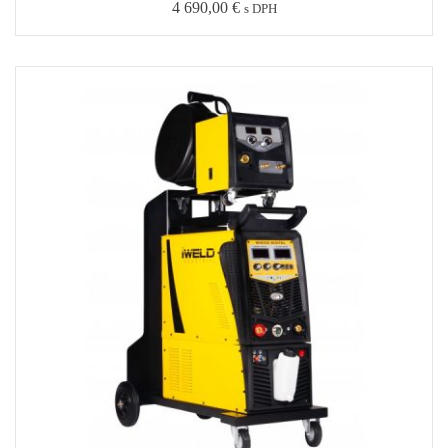
MIG/MAG DOUBLE PULZ
6 977,00
€
s DPH
Certifikáty: