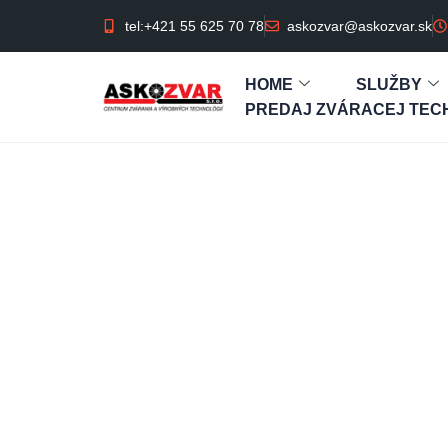
tel:+421 55 625 70 78
askozvar@askozvar.sk
HOME
SLUŽBY
PREDAJ ZVÁRACEJ TECH