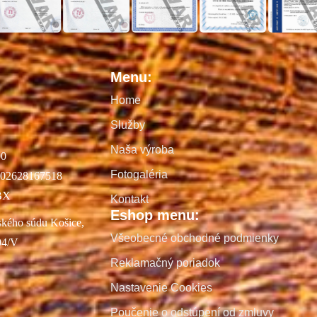
Menu:
Home
Služby
Naša výroba
00
Fotogaléria
02628167518
BX
Kontakt
Eshop menu:
ského súdu Košice,
Všeobecné obchodné podmienky
04/V
Reklamačný poriadok
Nastavenie Cookies
Poučenie o odstúpení od zmluvy