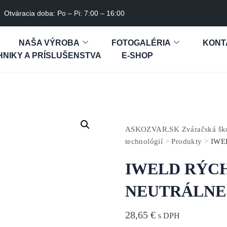
Otváracia doba: Po – Pi: 7:00 – 16:00
NAŠA VÝROBA
FOTOGALÉRIA
KONT
NIKY A PRÍSLUŠENSTVA
E-SHOP
ASKOZVAR.SK Zváračská škol
technológií
>
Produkty
>
IWE
IWELD RÝC
NEUTRÁLNE
28,65
€
s DPH