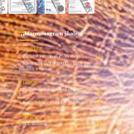
Harmonogram školení
PONDELOK
Základné kurzy podľa STN 050705
Kurzy NDT (VT, PT, MT) – každý tretí
pondelok v mesiaci
UTOROK
Preškolenia zváračov podľa STN 05
0705
Kurzy zvárania podľa EN ISO 9606
STREDA
SCC školenia