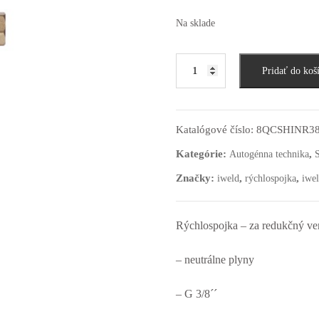
Na sklade
Pridať do koš
Katalógové číslo:
8QCSHINR3
Kategórie:
,
Autogénna technika
S
Značky:
,
,
iweld
rýchlospojka
iwel
Rýchlospojka – za redukčný ve
– neutrálne plyny
– G 3/8´´