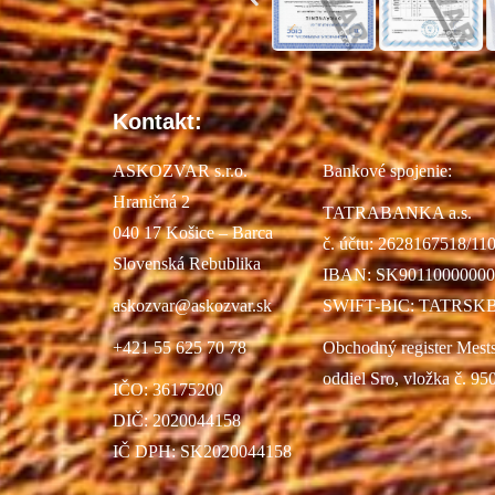
Kontakt:
ASKOZVAR s.r.o.
Bankové spojenie:
Hraničná 2
TATRABANKA a.s.
040 17 Košice – Barca
č. účtu: 2628167518/11
Slovenská Rebublika
IBAN: SK90110000000
askozvar@askozvar.sk
SWIFT-BIC: TATRSK
+421 55 625 70 78
Obchodný register Mest
oddiel Sro, vložka č. 95
IČO: 36175200
DIČ: 2020044158
IČ DPH: SK2020044158