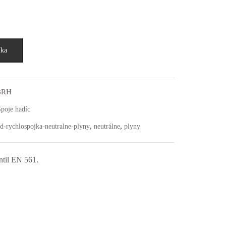
íka
8RH
poje hadíc
,
,
d-rychlospojka-neutralne-plyny
neutrálne
plyny
ntil EN 561.