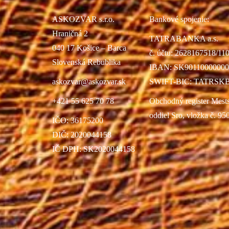
ASKOZVAR s.r.o.
Bankové spojenie:
Hraničná 2
TATRABANKA a.s.
040 17 Košice – Barca
č. účtu: 2628167518/11
Slovenská Rebublika
IBAN: SK90110000000
askozvar@askozvar.sk
SWIFT-BIC: TATRSK
+421 55 625 70 78
Obchodný register Mest
oddiel Sro, vložka č. 95
IČO: 36175200
DIČ: 2020044158
IČ DPH: SK2020044158