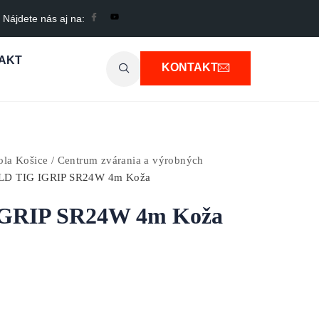
Nájdete nás aj na:
AKT
KONTAKT
a Košice / Centrum zvárania a výrobných
LD TIG IGRIP SR24W 4m Koža
GRIP SR24W 4m Koža