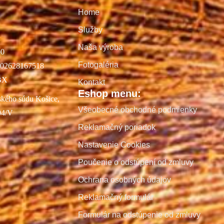
Home
Služby
Naša výroba
00
Fotogaléria
02628167518
BX
Kontakt
Eshop menu:
ského súdu Košice,
Všeobecné obchodné podmienky
04/V
Reklamačný poriadok
Nastavenie Cookies
Poučenie o odstúpení od zmluvy
Ochrana osobných údajov
Reklamačný formulár
Formulár na odstúpenie od zmluvy