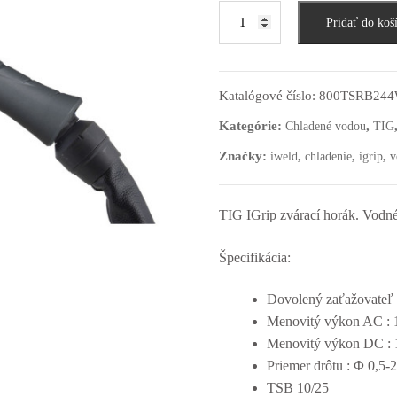
Pridať do koš
Katalógové číslo:
800TSRB24
Kategórie:
,
Chladené vodou
TIG
Značky:
,
,
,
iweld
chladenie
igrip
v
TIG IGrip zvárací horák. Vodné
Špecifikácia:
Dovolený zaťažovateľ
Menovitý výkon AC :
Menovitý výkon DC :
Priemer drôtu : Φ 0,5-
TSB 10/25