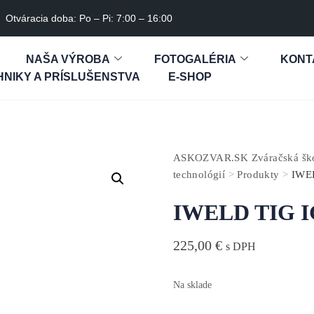
Otváracia doba: Po – Pi: 7:00 – 16:00
NAŠA VÝROBA
FOTOGALÉRIA
KONT
NIKY A PRÍSLUŠENSTVA
E-SHOP
ASKOZVAR.SK Zváračská škol
technológií
>
Produkty
>
IWE
IWELD TIG I
225,00
€
s DPH
Na sklade