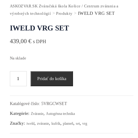
ASKOZVAR.SK Zváračská škola Košice / Centrum zvárania a
>
>
IWELD VRG SET
výrobných technológií
Produkty
IWELD VRG SET
439,00
€
s DPH
Na sklade
Pridať do košíka
Katalógové číslo:
5VRGCWSET
Kategórie:
,
Zváranie
Autogénna technika
Značky:
,
,
,
,
,
iweld
zváranie
kufrík
plameň
set
vrg