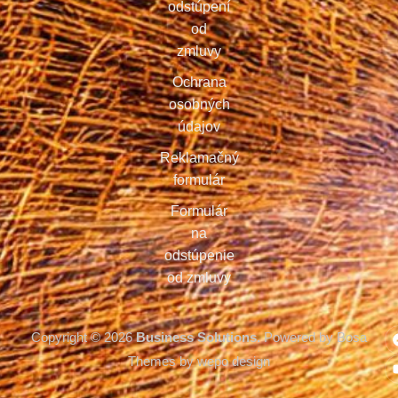
odstúpení
od
zmluvy
Ochrana
osobných
údajov
Reklamačný
formulár
Formulár
na
odstúpenie
od zmluvy
Copyright © 2026
Business Solutions.
Powered by Bosa
Themes by wepo design