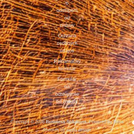
o
odstúpení
od
zmluvy
Ochrana
osobných
údajov
Reklamačný
formulár
Formulár
na
odstúpenie
od zmluvy
Copyright © 2026
Business Solutions.
Powered by Bosa
Themes by wepo design