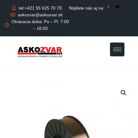
tel:+421 55 625 70 78
Nájdete nás aj na:
askozvar@askozvar.sk
Otváracia doba: Po – Pi: 7:00
– 16:00