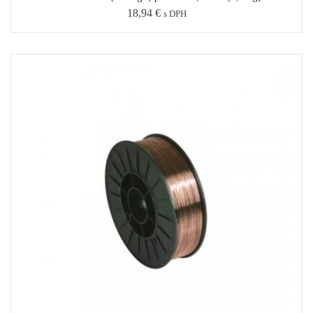
18,94
€
s DPH