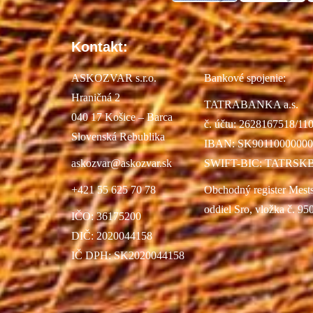
Kontakt:
ASKOZVAR s.r.o.
Bankové spojenie:
Hraničná 2
TATRABANKA a.s.
040 17 Košice – Barca
č. účtu: 2628167518/11
Slovenská Rebublika
IBAN: SK90110000000
askozvar@askozvar.sk
SWIFT-BIC: TATRSK
+421 55 625 70 78
Obchodný register Mest
oddiel Sro, vložka č. 95
IČO: 36175200
DIČ: 2020044158
IČ DPH: SK2020044158