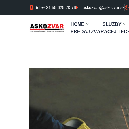
tel:+421 55 625 70 78
askozvar@askozvar.sk
HOME
SLUŽBY
PREDAJ ZVÁRACEJ TECH