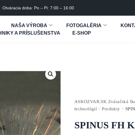
Otváracia doba: Po – Pi: 7:00 – 16:00
NAŠA VÝROBA
FOTOGALÉRIA
KONT
NIKY A PRÍSLUŠENSTVA
E-SHOP
ASKOZVAR.SK Zváračská škol
technológií
>
Produkty
>
SPIN
SPINUS FH KE