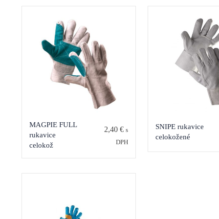
MAGPIE FULL
SNIPE rukavice
2,40
€
s
rukavice
celokožené
DPH
celokož