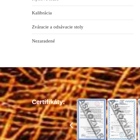
Kalibrácia
Zváracie a odsávacie stoly
Nezaradené
Certifikáty: