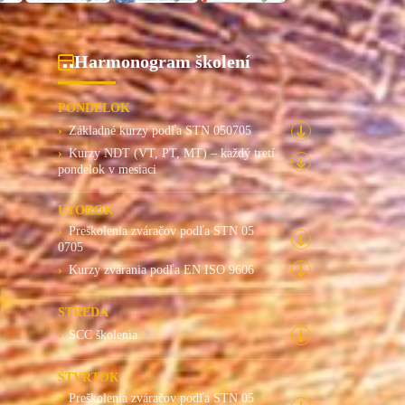
Harmonogram školení
PONDELOK
Základné kurzy podľa STN 050705
Kurzy NDT (VT, PT, MT) – každý tretí
pondelok v mesiaci
UTOROK
Preškolenia zváračov podľa STN 05
0705
Kurzy zvárania podľa EN ISO 9606
STREDA
SCC školenia
ŠTVRTOK
Preškolenia zváračov podľa STN 05