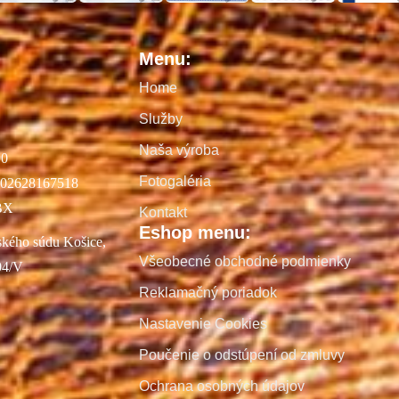
Menu:
Home
Služby
Naša výroba
00
Fotogaléria
02628167518
BX
Kontakt
Eshop menu:
ského súdu Košice,
Všeobecné obchodné podmienky
04/V
Reklamačný poriadok
Nastavenie Cookies
Poučenie o odstúpení od zmluvy
Ochrana osobných údajov