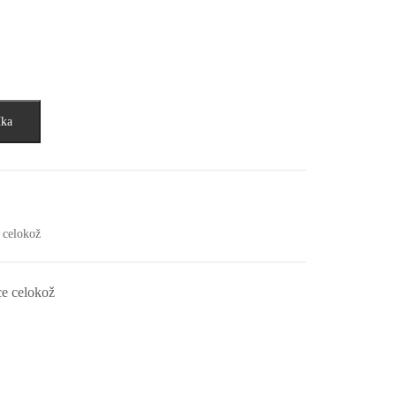
íka
 celokož
e celokož