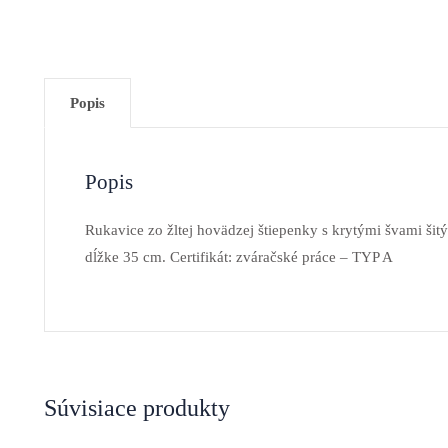
Popis
Popis
Rukavice zo žltej hovädzej štiepenky s krytými švami ši
dĺžke 35 cm. Certifikát: zváračské práce – TYP A
Súvisiace produkty