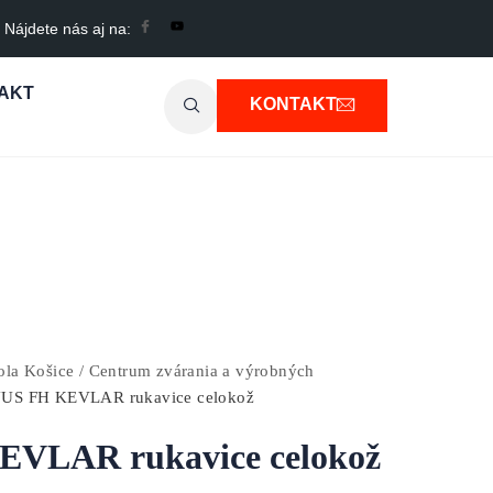
Nájdete nás aj na:
AKT
KONTAKT
a Košice / Centrum zvárania a výrobných
US FH KEVLAR rukavice celokož
VLAR rukavice celokož