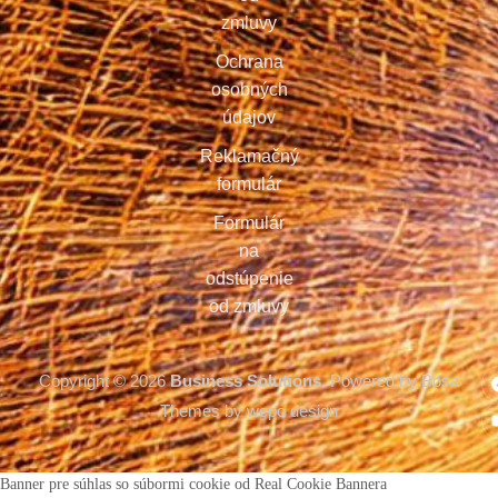
zmluvy
Ochrana
osobných
údajov
Reklamačný
formulár
Formulár
na
odstúpenie
od zmluvy
Copyright © 2026
Business Solutions.
Powered by Bosa
Themes by wepo design
Banner pre súhlas so súbormi cookie od Real Cookie Bannera