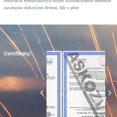
renováciu električkových kolies sofistikovanou metódou
navárania rúrkovými drôtmi. Ide o plne
Certifikáty: