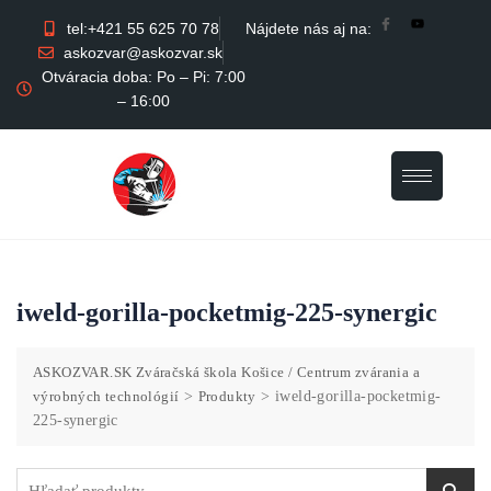
tel:+421 55 625 70 78
Nájdete nás aj na:
askozvar@askozvar.sk
Otváracia doba: Po – Pi: 7:00
– 16:00
iweld-gorilla-pocketmig-225-synergic
ASKOZVAR.SK Zváračská škola Košice / Centrum zvárania a
výrobných technológií
>
Produkty
>
iweld-gorilla-pocketmig-
225-synergic