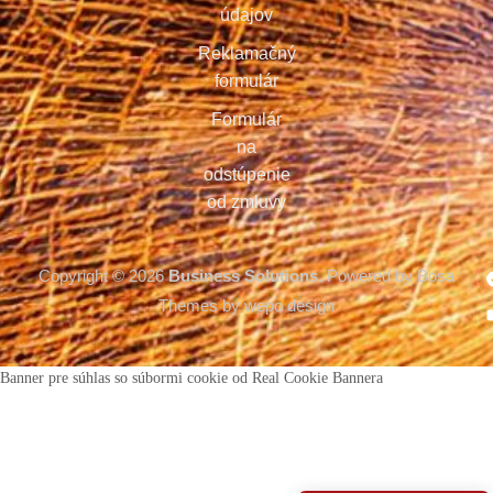
údajov
Reklamačný
formulár
Formulár
na
odstúpenie
od zmluvy
Copyright © 2026
Business Solutions.
Powered by Bosa
Themes by wepo design
Banner pre súhlas so súbormi cookie od Real Cookie Bannera