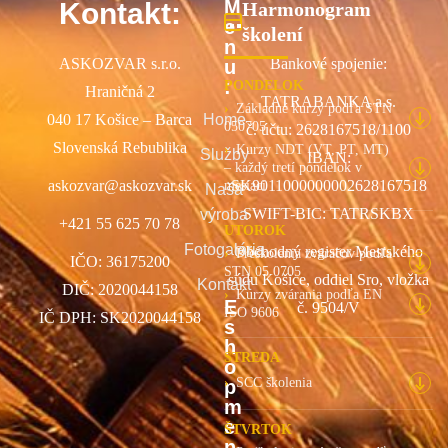
M
Kontakt:
Harmonogram
e
školení
n
ASKOZVAR s.r.o.
Bankové spojenie:
u
:
PONDELOK
Hraničná 2
TATRABANKA a.s.
Základné kurzy podľa STN
040 17 Košice – Barca
Home
050705
č. účtu: 2628167518/1100
Slovenská Rebublika
Kurzy NDT (VT, PT, MT)
Služby
IBAN:
– každý tretí pondelok v
askozvar@askozvar.sk
SK9011000000002628167518
mesiaci
Naša
SWIFT-BIC: TATRSKBX
výroba
+421 55 625 70 78
UTOROK
Fotogaléria
Obchodný register Mestského
Preškolenia zváračov podľa
IČO: 36175200
STN 05 0705
súdu Košice, oddiel Sro, vložka
Kontakt
DIČ: 2020044158
Kurzy zvárania podľa EN
E
č. 9504/V
ISO 9606
IČ DPH: SK2020044158
s
h
STREDA
o
SCC školenia
p
m
e
ŠTVRTOK
n