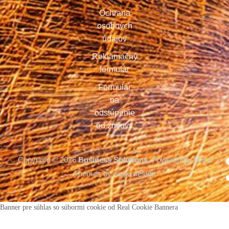
Ochrana
osobných
údajov
Reklamačný
formulár
Formulár
na
odstúpenie
od zmluvy
Copyright © 2026
Business Solutions.
Powered by Bosa
Themes by wepo design
Banner pre súhlas so súbormi cookie od Real Cookie Bannera