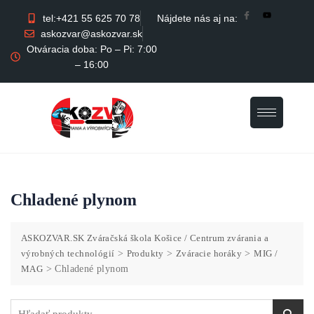
tel:+421 55 625 70 78
Nájdete nás aj na:
askozvar@askozvar.sk
Otváracia doba: Po – Pi: 7:00
– 16:00
Chladené plynom
ASKOZVAR.SK Zváračská škola Košice / Centrum zvárania a
výrobných technológií
>
Produkty
>
Zváracie horáky
>
MIG /
MAG
>
Chladené plynom